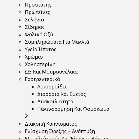
Προστάτης
Πρωτεΐνες
Σελήνιο
Σίδηρος
Φολικό Οξύ
Συμπληρώματα Για Μαλλιά
Υγεία Ήπατος
Χρώμιο
Χοληστερίνη
Ω3 Και Μουρουνέλαια
Γαστρεντερικό
Αιμορροΐδες
Διάρροια Και Εμετός
Δυσκοιλιότητα
Παλινδρόμηση Και Φούσκωμα
Διακοπή Καπνίσματος
Ενίσχυση Όρεξης – Ανάπτυξη
Μεταβολισμός Και Έλεγχος Βάρους