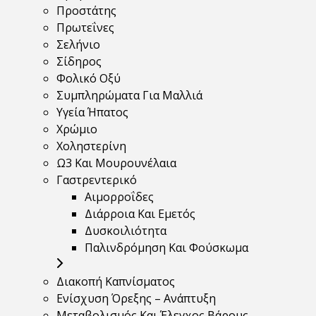
Προστάτης
Πρωτεΐνες
Σελήνιο
Σίδηρος
Φολικό Οξύ
Συμπληρώματα Για Μαλλιά
Υγεία Ήπατος
Χρώμιο
Χοληστερίνη
Ω3 Και Μουρουνέλαια
Γαστρεντερικό
Αιμορροΐδες
Διάρροια Και Εμετός
Δυσκοιλιότητα
Παλινδρόμηση Και Φούσκωμα
Διακοπή Καπνίσματος
Ενίσχυση Όρεξης – Ανάπτυξη
Μεταβολισμός Και Έλεγχος Βάρους