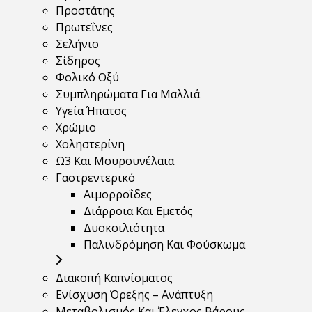
Προστάτης
Πρωτεΐνες
Σελήνιο
Σίδηρος
Φολικό Οξύ
Συμπληρώματα Για Μαλλιά
Υγεία Ήπατος
Χρώμιο
Χοληστερίνη
Ω3 Και Μουρουνέλαια
Γαστρεντερικό
Αιμορροΐδες
Διάρροια Και Εμετός
Δυσκοιλιότητα
Παλινδρόμηση Και Φούσκωμα
Διακοπή Καπνίσματος
Ενίσχυση Όρεξης – Ανάπτυξη
Μεταβολισμός Και Έλεγχος Βάρους