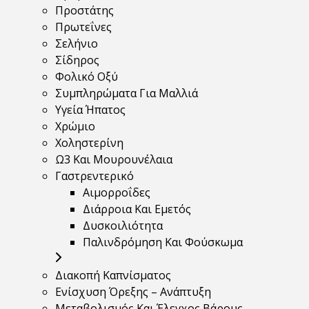
Προστάτης
Πρωτεΐνες
Σελήνιο
Σίδηρος
Φολικό Οξύ
Συμπληρώματα Για Μαλλιά
Υγεία Ήπατος
Χρώμιο
Χοληστερίνη
Ω3 Και Μουρουνέλαια
Γαστρεντερικό
Αιμορροΐδες
Διάρροια Και Εμετός
Δυσκοιλιότητα
Παλινδρόμηση Και Φούσκωμα
Διακοπή Καπνίσματος
Ενίσχυση Όρεξης – Ανάπτυξη
Μεταβολισμός Και Έλεγχος Βάρους