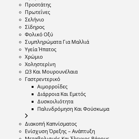
Προστάτης
Πρωτεΐνες
Σελήνιο
Σίδηρος
Φολικό Οξύ
Συμπληρώματα Για Μαλλιά
Υγεία Ήπατος
Χρώμιο
Χοληστερίνη
Ω3 Και Μουρουνέλαια
Γαστρεντερικό
Αιμορροΐδες
Διάρροια Και Εμετός
Δυσκοιλιότητα
Παλινδρόμηση Και Φούσκωμα
Διακοπή Καπνίσματος
Ενίσχυση Όρεξης – Ανάπτυξη
Μεταβολισμός Και Έλεγχος Βάρους