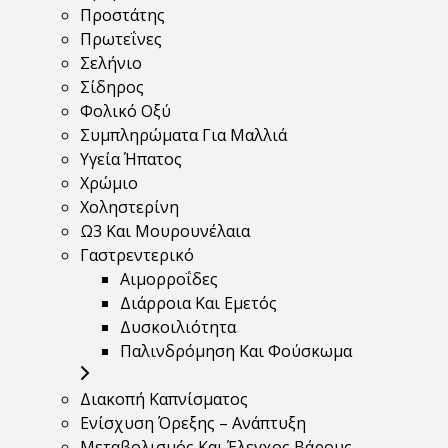
Προστάτης
Πρωτεΐνες
Σελήνιο
Σίδηρος
Φολικό Οξύ
Συμπληρώματα Για Μαλλιά
Υγεία Ήπατος
Χρώμιο
Χοληστερίνη
Ω3 Και Μουρουνέλαια
Γαστρεντερικό
Αιμορροΐδες
Διάρροια Και Εμετός
Δυσκοιλιότητα
Παλινδρόμηση Και Φούσκωμα
Διακοπή Καπνίσματος
Ενίσχυση Όρεξης – Ανάπτυξη
Μεταβολισμός Και Έλεγχος Βάρους