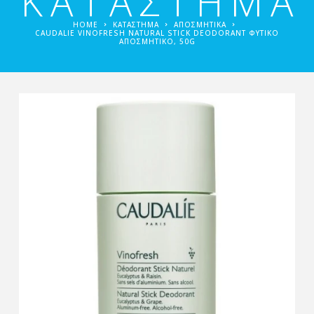
ΚΑΤΑΣΤΗΜΑ
HOME
ΚΑΤΑΣΤΗΜΑ
ΑΠΟΣΜΗΤΙΚΆ
CAUDALIE VINOFRESH NATURAL STICK DEODORANT ΦΥΤΙΚΌ
ΑΠΟΣΜΗΤΙΚΌ, 50G