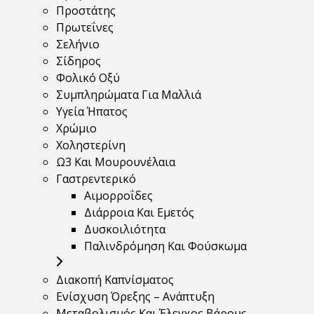
Προστάτης
Πρωτεΐνες
Σελήνιο
Σίδηρος
Φολικό Οξύ
Συμπληρώματα Για Μαλλιά
Υγεία Ήπατος
Χρώμιο
Χοληστερίνη
Ω3 Και Μουρουνέλαια
Γαστρεντερικό
Αιμορροΐδες
Διάρροια Και Εμετός
Δυσκοιλιότητα
Παλινδρόμηση Και Φούσκωμα
Διακοπή Καπνίσματος
Ενίσχυση Όρεξης – Ανάπτυξη
Μεταβολισμός Και Έλεγχος Βάρους