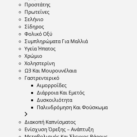
Προστάτης
Πρωτεΐνες
Σελήνιο
Σίδηρος
Φολικό Οξύ
Συμπληρώματα Για Μαλλιά
Υγεία Ήπατος
Χρώμιο
Χοληστερίνη
Ω3 Και Μουρουνέλαια
Γαστρεντερικό
Αιμορροΐδες
Διάρροια Και Εμετός
Δυσκοιλιότητα
Παλινδρόμηση Και Φούσκωμα
Διακοπή Καπνίσματος
Ενίσχυση Όρεξης – Ανάπτυξη
Μεταβολισμός Και Έλεγχος Βάρους