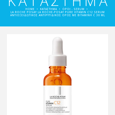
ΚΑΤΑΣΤΗΜΑ
HOME
ΚΑΤΑΣΤΗΜΑ
ΟΡΟΊ - SERUM
LA ROCHE POSAY LA ROCHE-POSAY PURE VITAMIN C12 SERUM
AΝΤΙΟΞΕΙΔΩΤΙΚΌΣ ΑΝΤΙΡΥΤΙΔΙΚΌΣ ΟΡΌΣ ΜΕ ΒΙΤΑΜΊΝΗ C 30 ML