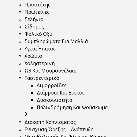
Προστάτης
Πρωτεΐνες
Σελήνιο
Σίδηρος
Φολικό Οξύ
Συμπληρώματα Για Μαλλιά
Υγεία Ήπατος
Χρώμιο
Χοληστερίνη
Ω3 Και Μουρουνέλαια
Γαστρεντερικό
Αιμορροΐδες
Διάρροια Και Εμετός
Δυσκοιλιότητα
Παλινδρόμηση Και Φούσκωμα
Διακοπή Καπνίσματος
Ενίσχυση Όρεξης – Ανάπτυξη
Μεταβολισμός Και Έλεγχος Βάρους