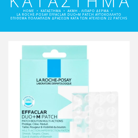
ΚΑΤΑΣΤΗΜΑ
HOME
ΚΑΤΑΣΤΗΜΑ
ΑΚΜΉ - ΛΙΠΑΡΌ ΔΈΡΜΑ
LA ROCHE-POSAY EFFACLAR DUO+M PATCH ΑΥΤΟΚΌΛΛΗΤΟ
ΕΠΊΘΕΜΑ ΠΟΛΛΑΠΛΏΝ ΔΡΆΣΕΩΝ ΚΑΤΆ ΤΩΝ ΑΤΕΛΕΙΏΝ 22 PATCHS