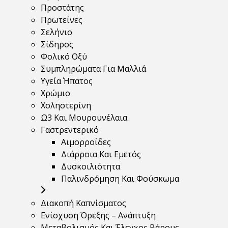
Προστάτης
Πρωτεΐνες
Σελήνιο
Σίδηρος
Φολικό Οξύ
Συμπληρώματα Για Μαλλιά
Υγεία Ήπατος
Χρώμιο
Χοληστερίνη
Ω3 Και Μουρουνέλαια
Γαστρεντερικό
Αιμορροΐδες
Διάρροια Και Εμετός
Δυσκοιλιότητα
Παλινδρόμηση Και Φούσκωμα
Διακοπή Καπνίσματος
Ενίσχυση Όρεξης – Ανάπτυξη
Μεταβολισμός Και Έλεγχος Βάρους