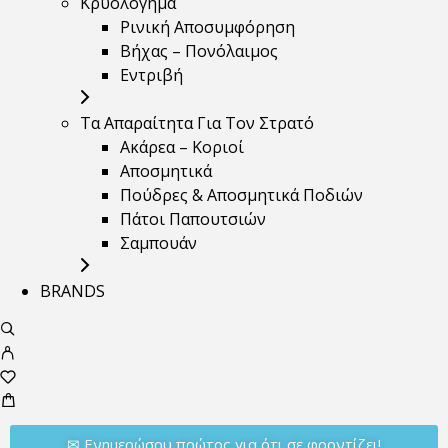
Κρυολόγημα
Ρινική Αποσυμφόρηση
Βήχας – Πονόλαιμος
Εντριβή
Τα Απαραίτητα Για Τον Στρατό
Ακάρεα – Κοριοί
Αποσμητικά
Πούδρες & Αποσμητικά Ποδιών
Πάτοι Παπουτσιών
Σαμπουάν
BRANDS
✉︎ Ενημερώσου πρώτος για ότι σε φροντίζει!