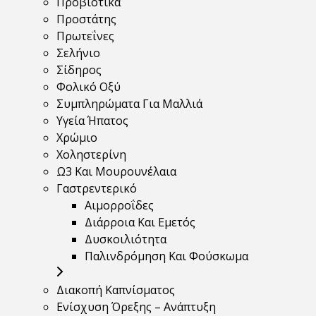
Προβιοτικά
Προστάτης
Πρωτεΐνες
Σελήνιο
Σίδηρος
Φολικό Οξύ
Συμπληρώματα Για Μαλλιά
Υγεία Ήπατος
Χρώμιο
Χοληστερίνη
Ω3 Και Μουρουνέλαια
Γαστρεντερικό
Αιμορροΐδες
Διάρροια Και Εμετός
Δυσκοιλιότητα
Παλινδρόμηση Και Φούσκωμα
Διακοπή Καπνίσματος
Ενίσχυση Όρεξης – Ανάπτυξη