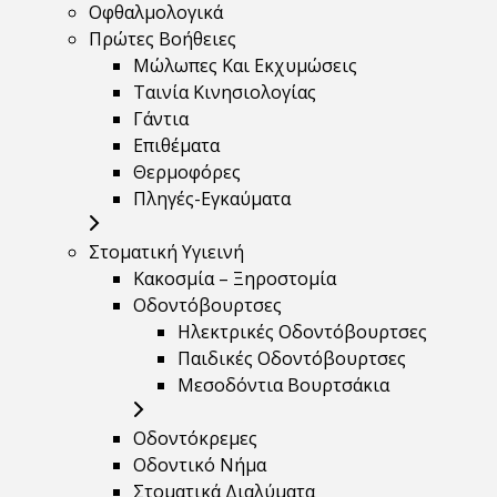
Οφθαλμολογικά
Πρώτες Βοήθειες
Μώλωπες Και Εκχυμώσεις
Ταινία Κινησιολογίας
Γάντια
Επιθέματα
Θερμοφόρες
Πληγές-Εγκαύματα
Στοματική Υγιεινή
Κακοσμία – Ξηροστομία
Οδοντόβουρτσες
Ηλεκτρικές Οδοντόβουρτσες
Παιδικές Οδοντόβουρτσες
Μεσοδόντια Βουρτσάκια
Οδοντόκρεμες
Οδοντικό Νήμα
Στοματικά Διαλύματα