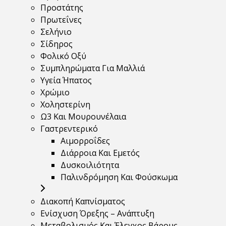
Προστάτης
Πρωτεΐνες
Σελήνιο
Σίδηρος
Φολικό Οξύ
Συμπληρώματα Για Μαλλιά
Υγεία Ήπατος
Χρώμιο
Χοληστερίνη
Ω3 Και Μουρουνέλαια
Γαστρεντερικό
Αιμορροΐδες
Διάρροια Και Εμετός
Δυσκοιλιότητα
Παλινδρόμηση Και Φούσκωμα
Διακοπή Καπνίσματος
Ενίσχυση Όρεξης – Ανάπτυξη
Μεταβολισμός Και Έλεγχος Βάρους