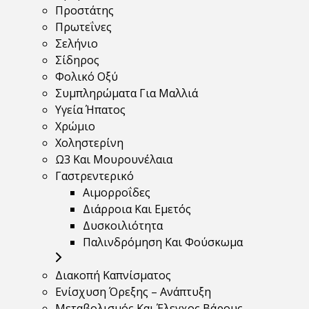
Προστάτης
Πρωτεΐνες
Σελήνιο
Σίδηρος
Φολικό Οξύ
Συμπληρώματα Για Μαλλιά
Υγεία Ήπατος
Χρώμιο
Χοληστερίνη
Ω3 Και Μουρουνέλαια
Γαστρεντερικό
Αιμορροΐδες
Διάρροια Και Εμετός
Δυσκοιλιότητα
Παλινδρόμηση Και Φούσκωμα
Διακοπή Καπνίσματος
Ενίσχυση Όρεξης – Ανάπτυξη
Μεταβολισμός Και Έλεγχος Βάρους