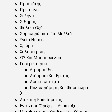
Προστάτης
Πρωτεΐνες
Σελήνιο
Σίδηρος
Φολικό Οξύ
Συμπληρώματα Για Μαλλιά
Υγεία Ήπατος
Χρώμιο
Χοληστερίνη
Ω3 Και Μουρουνέλαια
Γαστρεντερικό
Αιμορροΐδες
Διάρροια Και Εμετός
Δυσκοιλιότητα
Παλινδρόμηση Και Φούσκωμα
Διακοπή Καπνίσματος
Ενίσχυση Όρεξης – Ανάπτυξη
Μεταβολισμός Και Έλεγχος Βάρους