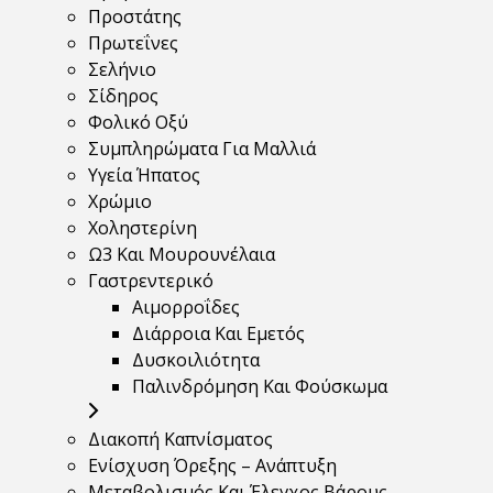
Προστάτης
Πρωτεΐνες
Σελήνιο
Σίδηρος
Φολικό Οξύ
Συμπληρώματα Για Μαλλιά
Υγεία Ήπατος
Χρώμιο
Χοληστερίνη
Ω3 Και Μουρουνέλαια
Γαστρεντερικό
Αιμορροΐδες
Διάρροια Και Εμετός
Δυσκοιλιότητα
Παλινδρόμηση Και Φούσκωμα
Διακοπή Καπνίσματος
Ενίσχυση Όρεξης – Ανάπτυξη
Μεταβολισμός Και Έλεγχος Βάρους