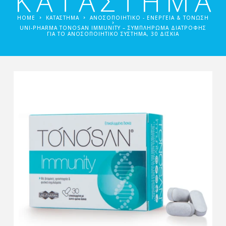
ΚΑΤΑΣΤΗΜΑ
HOME
ΚΑΤΑΣΤΗΜΑ
ΑΝΟΣΟΠΟΙΗΤΙΚΌ - ΕΝΈΡΓΕΙΑ & ΤΌΝΩΣΗ
UNI-PHARMA TONOSAN IMMUNITY – ΣΥΜΠΛΉΡΩΜΑ ΔΙΑΤΡΟΦΉΣ
ΓΙΑ ΤΟ ΑΝΟΣΟΠΟΙΗΤΙΚΌ ΣΎΣΤΗΜΑ, 30 ΔΙΣΚΊΑ