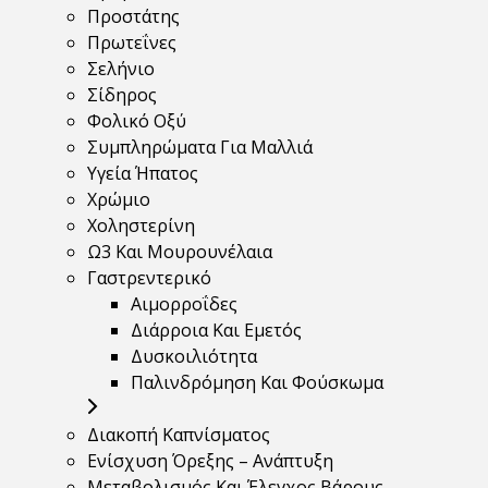
Προστάτης
Πρωτεΐνες
Σελήνιο
Σίδηρος
Φολικό Οξύ
Συμπληρώματα Για Μαλλιά
Υγεία Ήπατος
Χρώμιο
Χοληστερίνη
Ω3 Και Μουρουνέλαια
Γαστρεντερικό
Αιμορροΐδες
Διάρροια Και Εμετός
Δυσκοιλιότητα
Παλινδρόμηση Και Φούσκωμα
Διακοπή Καπνίσματος
Ενίσχυση Όρεξης – Ανάπτυξη
Μεταβολισμός Και Έλεγχος Βάρους