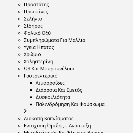
Προστάτης
Πρωτεΐνες
Σελήνιο
Σίδηρος
Φολικό Οξύ
Συμπληρώματα Για Μαλλιά
Υγεία Ήπατος
Χρώμιο
Χοληστερίνη
Ω3 Και Μουρουνέλαια
Γαστρεντερικό
Αιμορροΐδες
Διάρροια Και Εμετός
Δυσκοιλιότητα
Παλινδρόμηση Και Φούσκωμα
Διακοπή Καπνίσματος
Ενίσχυση Όρεξης – Ανάπτυξη
Μεταβολισμός Και Έλεγχος Βάρους