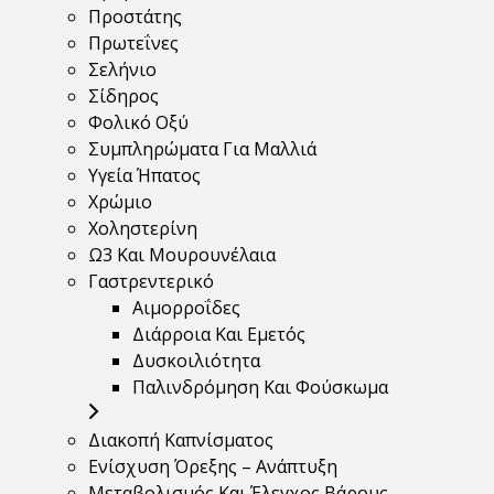
Προστάτης
Πρωτεΐνες
Σελήνιο
Σίδηρος
Φολικό Οξύ
Συμπληρώματα Για Μαλλιά
Υγεία Ήπατος
Χρώμιο
Χοληστερίνη
Ω3 Και Μουρουνέλαια
Γαστρεντερικό
Αιμορροΐδες
Διάρροια Και Εμετός
Δυσκοιλιότητα
Παλινδρόμηση Και Φούσκωμα
Διακοπή Καπνίσματος
Ενίσχυση Όρεξης – Ανάπτυξη
Μεταβολισμός Και Έλεγχος Βάρους