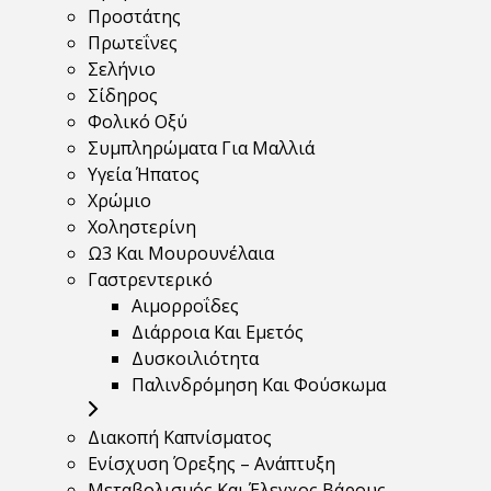
Προστάτης
Πρωτεΐνες
Σελήνιο
Σίδηρος
Φολικό Οξύ
Συμπληρώματα Για Μαλλιά
Υγεία Ήπατος
Χρώμιο
Χοληστερίνη
Ω3 Και Μουρουνέλαια
Γαστρεντερικό
Αιμορροΐδες
Διάρροια Και Εμετός
Δυσκοιλιότητα
Παλινδρόμηση Και Φούσκωμα
Διακοπή Καπνίσματος
Ενίσχυση Όρεξης – Ανάπτυξη
Μεταβολισμός Και Έλεγχος Βάρους