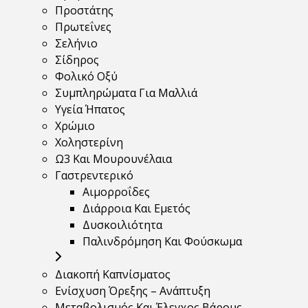
Προστάτης
Πρωτεΐνες
Σελήνιο
Σίδηρος
Φολικό Οξύ
Συμπληρώματα Για Μαλλιά
Υγεία Ήπατος
Χρώμιο
Χοληστερίνη
Ω3 Και Μουρουνέλαια
Γαστρεντερικό
Αιμορροΐδες
Διάρροια Και Εμετός
Δυσκοιλιότητα
Παλινδρόμηση Και Φούσκωμα
Διακοπή Καπνίσματος
Ενίσχυση Όρεξης – Ανάπτυξη
Μεταβολισμός Και Έλεγχος Βάρους