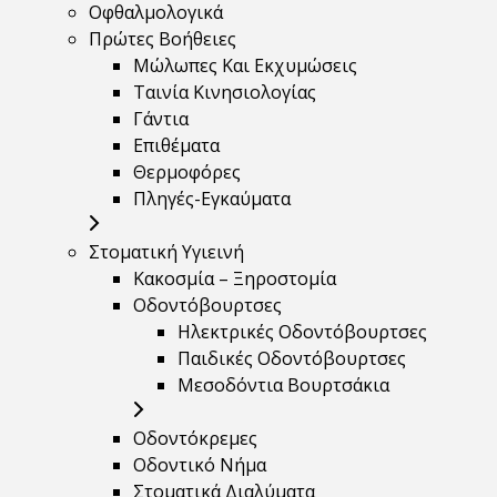
Οφθαλμολογικά
Πρώτες Βοήθειες
Μώλωπες Και Εκχυμώσεις
Ταινία Κινησιολογίας
Γάντια
Επιθέματα
Θερμοφόρες
Πληγές-Εγκαύματα
Στοματική Υγιεινή
Κακοσμία – Ξηροστομία
Οδοντόβουρτσες
Ηλεκτρικές Οδοντόβουρτσες
Παιδικές Οδοντόβουρτσες
Μεσοδόντια Βουρτσάκια
Οδοντόκρεμες
Οδοντικό Νήμα
Στοματικά Διαλύματα