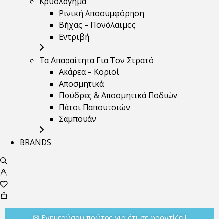
Κρυολόγημα
Ρινική Αποσυμφόρηση
Βήχας – Πονόλαιμος
Εντριβή
Τα Απαραίτητα Για Τον Στρατό
Ακάρεα – Κοριοί
Αποσμητικά
Πούδρες & Αποσμητικά Ποδιών
Πάτοι Παπουτσιών
Σαμπουάν
BRANDS
✉︎ Ενημερώσου πρώτος για ότι σε φροντίζει!