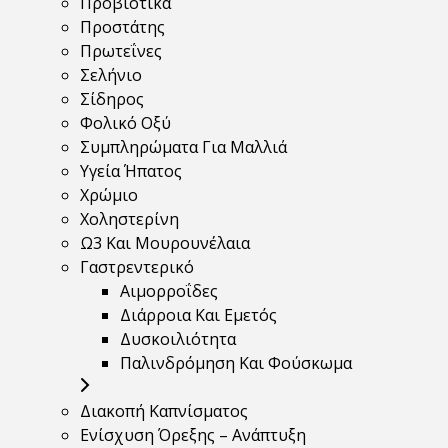
Προβιοτικά
Προστάτης
Πρωτεΐνες
Σελήνιο
Σίδηρος
Φολικό Οξύ
Συμπληρώματα Για Μαλλιά
Υγεία Ήπατος
Χρώμιο
Χοληστερίνη
Ω3 Και Μουρουνέλαια
Γαστρεντερικό
Αιμορροΐδες
Διάρροια Και Εμετός
Δυσκοιλιότητα
Παλινδρόμηση Και Φούσκωμα
Διακοπή Καπνίσματος
Ενίσχυση Όρεξης – Ανάπτυξη