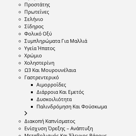
Προστάτης
Πρωτεΐνες
Σελήνιο
Σίδηρος
Φολικό Οξύ
Συμπληρώματα Για Μαλλιά
Υγεία Ήπατος
Χρώμιο
Χοληστερίνη
Ω3 Και Μουρουνέλαια
Γαστρεντερικό
Αιμορροΐδες
Διάρροια Και Εμετός
Δυσκοιλιότητα
Παλινδρόμηση Και Φούσκωμα
Διακοπή Καπνίσματος
Ενίσχυση Όρεξης – Ανάπτυξη
Μεταβολισμός Και Έλεγχος Βάρους