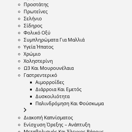
Προστάτης
Πρωτεΐνες
Σελήνιο
Σίδηρος
Φολικό Οξύ
Συμπληρώματα Για Μαλλιά
Υγεία Ήπατος
Χρώμιο
Χοληστερίνη
Ω3 Και Μουρουνέλαια
Γαστρεντερικό
Αιμορροΐδες
Διάρροια Και Εμετός
Δυσκοιλιότητα
Παλινδρόμηση Και Φούσκωμα
Διακοπή Καπνίσματος
Ενίσχυση Όρεξης – Ανάπτυξη
Μεταβολισμός Και Έλεγχος Βάρους