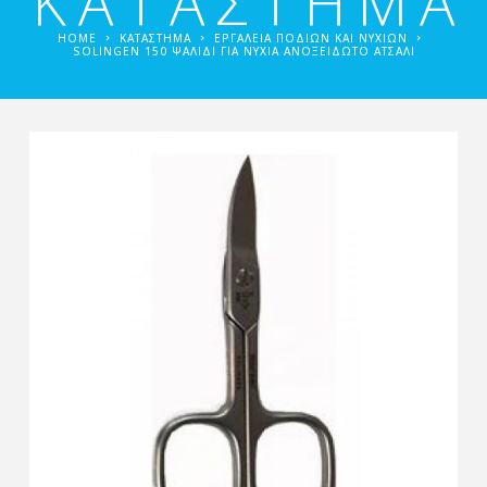
ΚΑΤΑΣΤΗΜΑ
HOME
ΚΑΤΑΣΤΗΜΑ
ΕΡΓΑΛΕΊΑ ΠΟΔΙΏΝ ΚΑΙ ΝΥΧΙΏΝ
SOLINGEN 150 ΨΑΛΊΔΙ ΓΙΑ ΝΎΧΙΑ ΑΝΟΞΕΊΔΩΤΟ ΑΤΣΆΛΙ