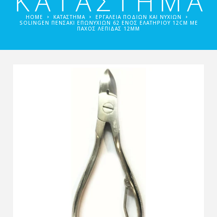
ΚΑΤΑΣΤΗΜΑ
HOME
ΚΑΤΑΣΤΗΜΑ
ΕΡΓΑΛΕΊΑ ΠΟΔΙΏΝ ΚΑΙ ΝΥΧΙΏΝ
SOLINGEN ΠΕΝΣΆΚΙ ΕΠΩΝΥΧΊΩΝ 62 ΕΝΌΣ ΕΛΑΤΗΡΊΟΥ 12CM ΜΕ
ΠΆΧΟΣ ΛΕΠΊΔΑΣ 12MM