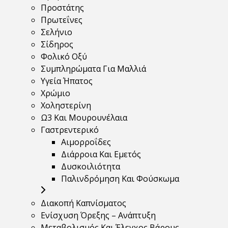
Προστάτης
Πρωτεΐνες
Σελήνιο
Σίδηρος
Φολικό Οξύ
Συμπληρώματα Για Μαλλιά
Υγεία Ήπατος
Χρώμιο
Χοληστερίνη
Ω3 Και Μουρουνέλαια
Γαστρεντερικό
Αιμορροΐδες
Διάρροια Και Εμετός
Δυσκοιλιότητα
Παλινδρόμηση Και Φούσκωμα
Διακοπή Καπνίσματος
Ενίσχυση Όρεξης – Ανάπτυξη
Μεταβολισμός Και Έλεγχος Βάρους