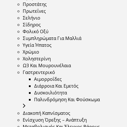
Προστάτης
Πρωτεΐνες
Σελήνιο
Σίδηρος
Φολικό Οξύ
Συμπληρώματα Για Μαλλιά
Υγεία Ήπατος
Χρώμιο
Χοληστερίνη
Ω3 Και Μουρουνέλαια
Γαστρεντερικό
Αιμορροΐδες
Διάρροια Και Εμετός
Δυσκοιλιότητα
Παλινδρόμηση Και Φούσκωμα
Διακοπή Καπνίσματος
Ενίσχυση Όρεξης – Ανάπτυξη
Μεταβολισμός Και Έλεγχος Βάρους