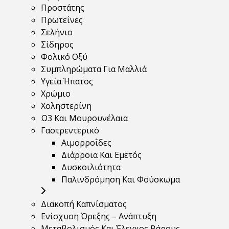
Προστάτης
Πρωτεΐνες
Σελήνιο
Σίδηρος
Φολικό Οξύ
Συμπληρώματα Για Μαλλιά
Υγεία Ήπατος
Χρώμιο
Χοληστερίνη
Ω3 Και Μουρουνέλαια
Γαστρεντερικό
Αιμορροΐδες
Διάρροια Και Εμετός
Δυσκοιλιότητα
Παλινδρόμηση Και Φούσκωμα
Διακοπή Καπνίσματος
Ενίσχυση Όρεξης – Ανάπτυξη
Μεταβολισμός Και Έλεγχος Βάρους