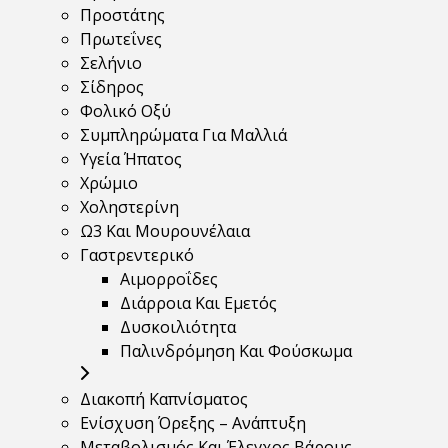
Προστάτης
Πρωτεΐνες
Σελήνιο
Σίδηρος
Φολικό Οξύ
Συμπληρώματα Για Μαλλιά
Υγεία Ήπατος
Χρώμιο
Χοληστερίνη
Ω3 Και Μουρουνέλαια
Γαστρεντερικό
Αιμορροΐδες
Διάρροια Και Εμετός
Δυσκοιλιότητα
Παλινδρόμηση Και Φούσκωμα
Διακοπή Καπνίσματος
Ενίσχυση Όρεξης – Ανάπτυξη
Μεταβολισμός Και Έλεγχος Βάρους