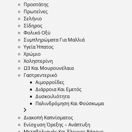
Προστάτης
Πρωτεΐνες
Σελήνιο
Σίδηρος
Φολικό Οξύ
Συμπληρώματα Για Μαλλιά
Υγεία Ήπατος
Χρώμιο
Χοληστερίνη
Ω3 Και Μουρουνέλαια
Γαστρεντερικό
Αιμορροΐδες
Διάρροια Και Εμετός
Δυσκοιλιότητα
Παλινδρόμηση Και Φούσκωμα
Διακοπή Καπνίσματος
Ενίσχυση Όρεξης – Ανάπτυξη
Μεταβολισμός Και Έλεγχος Βάρους