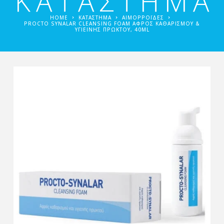
ΚΑΤΑΣΤΗΜΑ
HOME
ΚΑΤΑΣΤΗΜΑ
ΑΙΜΟΡΡΟΪ́ΔΕΣ
PROCTO SYNALAR CLEANSING FOAM ΑΦΡΌΣ ΚΑΘΑΡΙΣΜΟΎ &
ΥΓΙΕΙΝΉΣ ΠΡΩΚΤΟΎ, 40ML