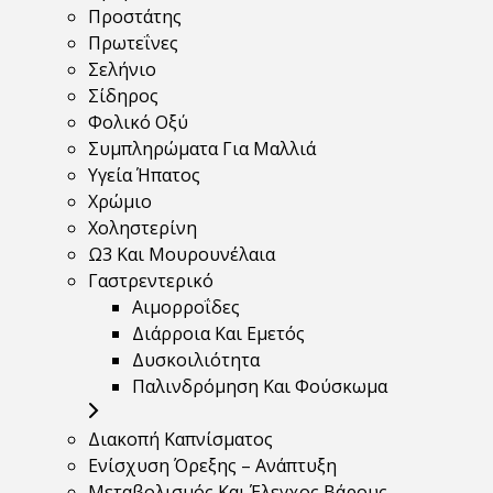
Προστάτης
Πρωτεΐνες
Σελήνιο
Σίδηρος
Φολικό Οξύ
Συμπληρώματα Για Μαλλιά
Υγεία Ήπατος
Χρώμιο
Χοληστερίνη
Ω3 Και Μουρουνέλαια
Γαστρεντερικό
Αιμορροΐδες
Διάρροια Και Εμετός
Δυσκοιλιότητα
Παλινδρόμηση Και Φούσκωμα
Διακοπή Καπνίσματος
Ενίσχυση Όρεξης – Ανάπτυξη
Μεταβολισμός Και Έλεγχος Βάρους