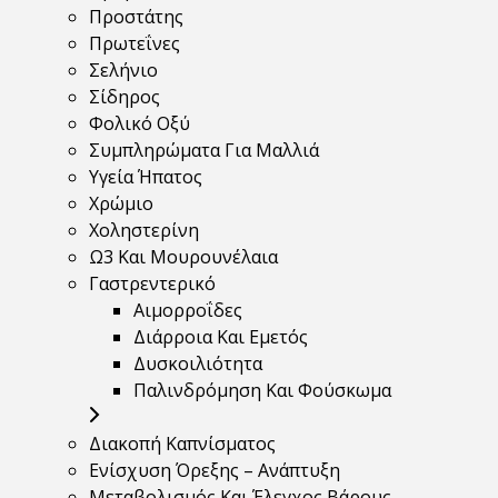
Προστάτης
Πρωτεΐνες
Σελήνιο
Σίδηρος
Φολικό Οξύ
Συμπληρώματα Για Μαλλιά
Υγεία Ήπατος
Χρώμιο
Χοληστερίνη
Ω3 Και Μουρουνέλαια
Γαστρεντερικό
Αιμορροΐδες
Διάρροια Και Εμετός
Δυσκοιλιότητα
Παλινδρόμηση Και Φούσκωμα
Διακοπή Καπνίσματος
Ενίσχυση Όρεξης – Ανάπτυξη
Μεταβολισμός Και Έλεγχος Βάρους