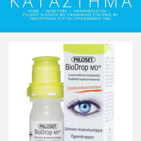
ΚΑΤΑΣΤΗΜΑ
HOME
ΚΑΤΑΣΤΗΜΑ
ΟΦΘΑΛΜΟΛΟΓΙΚΆ
PIILOSET BIODROP MD ΟΦΘΑΛΜΙΚΈΣ ΣΤΑΓΌΝΕΣ ΜΕ
ΥΑΛΟΥΡΟΝΙΚΌ ΟΞΎ ΓΙΑ ΞΗΡΟΦΘΑΛΜΊΑ 10ML