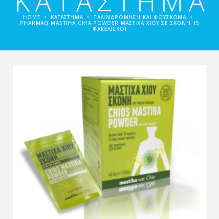
ΚΑΤΑΣΤΗΜΑ
HOME
ΚΑΤΑΣΤΗΜΑ
ΠΑΛΙΝΔΡΌΜΗΣΗ ΚΑΙ ΦΟΎΣΚΩΜΑ
PHARMAQ MASTIHA CHIΑ POWDER ΜΑΣΤΊΧΑ ΧΊΟΥ ΣΕ ΣΚΌΝΗ 15
ΦΑΚΕΛΊΣΚΟΙ