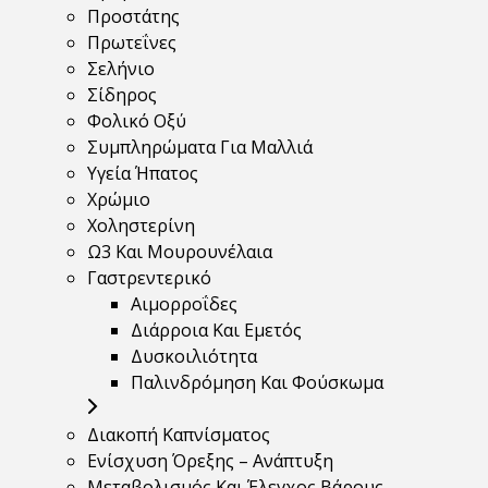
Προστάτης
Πρωτεΐνες
Σελήνιο
Σίδηρος
Φολικό Οξύ
Συμπληρώματα Για Μαλλιά
Υγεία Ήπατος
Χρώμιο
Χοληστερίνη
Ω3 Και Μουρουνέλαια
Γαστρεντερικό
Αιμορροΐδες
Διάρροια Και Εμετός
Δυσκοιλιότητα
Παλινδρόμηση Και Φούσκωμα
Διακοπή Καπνίσματος
Ενίσχυση Όρεξης – Ανάπτυξη
Μεταβολισμός Και Έλεγχος Βάρους