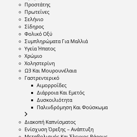
Προστάτης
Πρωτεΐνες
Σελήνιο
Σίδηρος
Φολικό Οξύ
Συμπληρώματα Για Μαλλιά
Υγεία Ήπατος
Χρώμιο
Χοληστερίνη
Ω3 Και Μουρουνέλαια
Γαστρεντερικό
Αιμορροΐδες
Διάρροια Και Εμετός
Δυσκοιλιότητα
Παλινδρόμηση Και Φούσκωμα
Διακοπή Καπνίσματος
Ενίσχυση Όρεξης – Ανάπτυξη
Μεταβολισμός Και Έλεγχος Βάρους