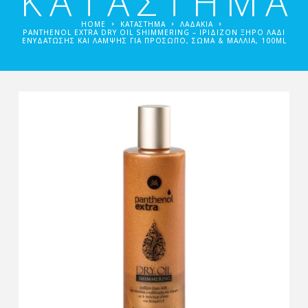
ΚΑΤΑΣΤΗΜΑ
HOME
ΚΑΤΑΣΤΗΜΑ
ΛΑΔΆΚΙΑ
PANTHENOL EXTRA DRY OIL SHIMMERING – ΙΡΙΔΊΖΟΝ ΞΗΡΌ ΛΆΔΙ
ΕΝΥΔΆΤΩΣΗΣ ΚΑΙ ΛΆΜΨΗΣ ΓΙΑ ΠΡΌΣΩΠΟ, ΣΏΜΑ & ΜΑΛΛΙΆ, 100ML