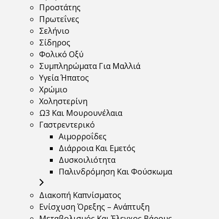
Προστάτης
Πρωτεΐνες
Σελήνιο
Σίδηρος
Φολικό Οξύ
Συμπληρώματα Για Μαλλιά
Υγεία Ήπατος
Χρώμιο
Χοληστερίνη
Ω3 Και Μουρουνέλαια
Γαστρεντερικό
Αιμορροΐδες
Διάρροια Και Εμετός
Δυσκοιλιότητα
Παλινδρόμηση Και Φούσκωμα
Διακοπή Καπνίσματος
Ενίσχυση Όρεξης – Ανάπτυξη
Μεταβολισμός Και Έλεγχος Βάρους