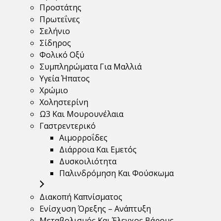
Προστάτης
Πρωτεΐνες
Σελήνιο
Σίδηρος
Φολικό Οξύ
Συμπληρώματα Για Μαλλιά
Υγεία Ήπατος
Χρώμιο
Χοληστερίνη
Ω3 Και Μουρουνέλαια
Γαστρεντερικό
Αιμορροΐδες
Διάρροια Και Εμετός
Δυσκοιλιότητα
Παλινδρόμηση Και Φούσκωμα
Διακοπή Καπνίσματος
Ενίσχυση Όρεξης – Ανάπτυξη
Μεταβολισμός Και Έλεγχος Βάρους