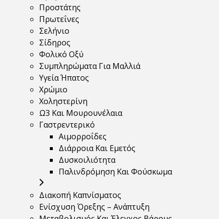
Προστάτης
Πρωτεΐνες
Σελήνιο
Σίδηρος
Φολικό Οξύ
Συμπληρώματα Για Μαλλιά
Υγεία Ήπατος
Χρώμιο
Χοληστερίνη
Ω3 Και Μουρουνέλαια
Γαστρεντερικό
Αιμορροΐδες
Διάρροια Και Εμετός
Δυσκοιλιότητα
Παλινδρόμηση Και Φούσκωμα
Διακοπή Καπνίσματος
Ενίσχυση Όρεξης – Ανάπτυξη
Μεταβολισμός Και Έλεγχος Βάρους