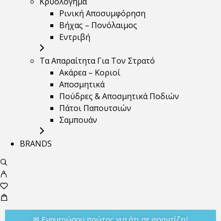
Κρυολόγημα
Ρινική Αποσυμφόρηση
Βήχας – Πονόλαιμος
Εντριβή
Τα Απαραίτητα Για Τον Στρατό
Ακάρεα – Κοριοί
Αποσμητικά
Πούδρες & Αποσμητικά Ποδιών
Πάτοι Παπουτσιών
Σαμπουάν
BRANDS
✉︎ Ενημερώσου πρώτος για ότι σε φροντίζει!