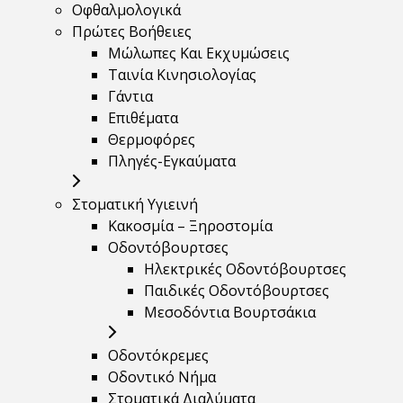
Οφθαλμολογικά
Πρώτες Βοήθειες
Μώλωπες Και Εκχυμώσεις
Ταινία Κινησιολογίας
Γάντια
Επιθέματα
Θερμοφόρες
Πληγές-Εγκαύματα
Στοματική Υγιεινή
Κακοσμία – Ξηροστομία
Οδοντόβουρτσες
Ηλεκτρικές Οδοντόβουρτσες
Παιδικές Οδοντόβουρτσες
Μεσοδόντια Βουρτσάκια
Οδοντόκρεμες
Οδοντικό Νήμα
Στοματικά Διαλύματα