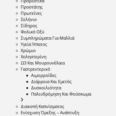
Προβιοτικά
Προστάτης
Πρωτεΐνες
Σελήνιο
Σίδηρος
Φολικό Οξύ
Συμπληρώματα Για Μαλλιά
Υγεία Ήπατος
Χρώμιο
Χοληστερίνη
Ω3 Και Μουρουνέλαια
Γαστρεντερικό
Αιμορροΐδες
Διάρροια Και Εμετός
Δυσκοιλιότητα
Παλινδρόμηση Και Φούσκωμα
Διακοπή Καπνίσματος
Ενίσχυση Όρεξης – Ανάπτυξη