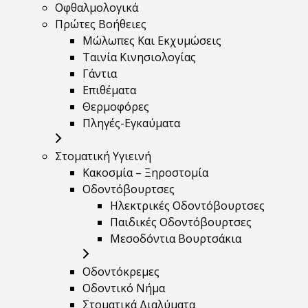
Οφθαλμολογικά
Πρώτες Βοήθειες
Μώλωπες Και Εκχυμώσεις
Ταινία Κινησιολογίας
Γάντια
Επιθέματα
Θερμοφόρες
Πληγές-Εγκαύματα
Στοματική Υγιεινή
Κακοσμία – Ξηροστομία
Οδοντόβουρτσες
Ηλεκτρικές Οδοντόβουρτσες
Παιδικές Οδοντόβουρτσες
Μεσοδόντια Βουρτσάκια
Οδοντόκρεμες
Οδοντικό Νήμα
Στοματικά Διαλύματα