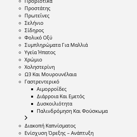
Προβιοτικά
Προστάτης
Πρωτεΐνες
Σελήνιο
Σίδηρος
Φολικό Οξύ
Συμπληρώματα Για Μαλλιά
Υγεία Ήπατος
Χρώμιο
Χοληστερίνη
Ω3 Και Μουρουνέλαια
Γαστρεντερικό
Αιμορροΐδες
Διάρροια Και Εμετός
Δυσκοιλιότητα
Παλινδρόμηση Και Φούσκωμα
Διακοπή Καπνίσματος
Ενίσχυση Όρεξης – Ανάπτυξη