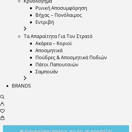
Κρυολόγημα
Ρινική Αποσυμφόρηση
Βήχας – Πονόλαιμος
Εντριβή
Τα Απαραίτητα Για Τον Στρατό
Ακάρεα – Κοριοί
Αποσμητικά
Πούδρες & Αποσμητικά Ποδιών
Πάτοι Παπουτσιών
Σαμπουάν
BRANDS
✉︎ Ενημερώσου πρώτος για ότι σε φροντίζει!