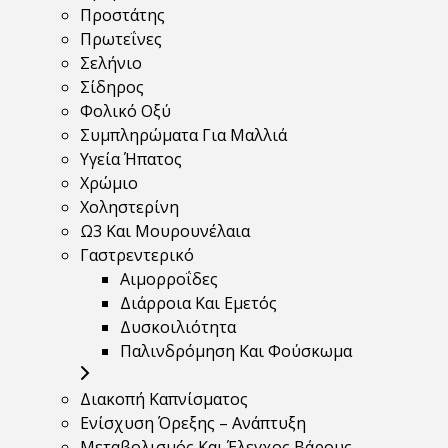
Προστάτης
Πρωτεΐνες
Σελήνιο
Σίδηρος
Φολικό Οξύ
Συμπληρώματα Για Μαλλιά
Υγεία Ήπατος
Χρώμιο
Χοληστερίνη
Ω3 Και Μουρουνέλαια
Γαστρεντερικό
Αιμορροΐδες
Διάρροια Και Εμετός
Δυσκοιλιότητα
Παλινδρόμηση Και Φούσκωμα
Διακοπή Καπνίσματος
Ενίσχυση Όρεξης – Ανάπτυξη
Μεταβολισμός Και Έλεγχος Βάρους