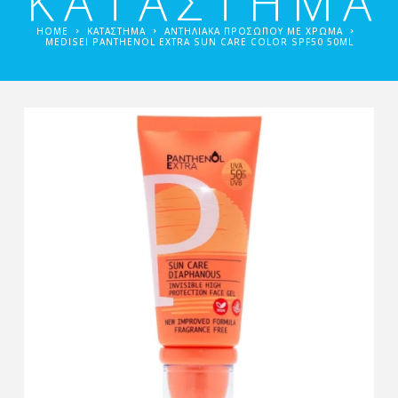
ΚΑΤΑΣΤΗΜΑ
HOME
ΚΑΤΑΣΤΗΜΑ
ΑΝΤΗΛΙΑΚΆ ΠΡΟΣΏΠΟΥ ΜΕ ΧΡΏΜΑ
MEDISEI PANTHENOL EXTRA SUN CARE COLOR SPF50 50ML