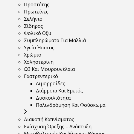
Προστάτης
Πρωτεΐνες
Σελήνιο
Σίδηρος
Φολικό Οξύ
Συμπληρώματα Για Μαλλιά
Υγεία Ήπατος
Χρώμιο
Χοληστερίνη
Ω3 Και Μουρουνέλαια
Γαστρεντερικό
Αιμορροΐδες
Διάρροια Και Εμετός
Δυσκοιλιότητα
Παλινδρόμηση Και Φούσκωμα
Διακοπή Καπνίσματος
Ενίσχυση Όρεξης – Ανάπτυξη
Μεταβολισμός Και Έλεγχος Βάρους