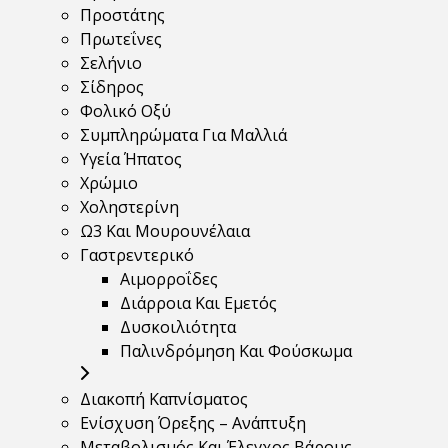
Προστάτης
Πρωτεΐνες
Σελήνιο
Σίδηρος
Φολικό Οξύ
Συμπληρώματα Για Μαλλιά
Υγεία Ήπατος
Χρώμιο
Χοληστερίνη
Ω3 Και Μουρουνέλαια
Γαστρεντερικό
Αιμορροΐδες
Διάρροια Και Εμετός
Δυσκοιλιότητα
Παλινδρόμηση Και Φούσκωμα
Διακοπή Καπνίσματος
Ενίσχυση Όρεξης – Ανάπτυξη
Μεταβολισμός Και Έλεγχος Βάρους