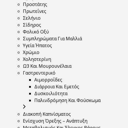
Προστάτης
Πρωτεΐνες
Σελήνιο
Σίδηρος
Φολικό Οξύ
Συμπληρώματα Για Μαλλιά
Υγεία Ήπατος
Χρώμιο
Χοληστερίνη
Ω3 Και Μουρουνέλαια
Γαστρεντερικό
Αιμορροΐδες
Διάρροια Και Εμετός
Δυσκοιλιότητα
Παλινδρόμηση Και Φούσκωμα
Διακοπή Καπνίσματος
Ενίσχυση Όρεξης – Ανάπτυξη
Μεταβολισμός Και Έλεγχος Βάρους