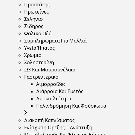
Προστάτης
Πρωτεΐνες
Σελήνιο
Σίδηρος
Φολικό Οξύ
Συμπληρώματα Για Μαλλιά
Υγεία Ήπατος
Χρώμιο
Χοληστερίνη
Ω3 Και Μουρουνέλαια
Γαστρεντερικό
Αιμορροΐδες
Διάρροια Και Εμετός
Δυσκοιλιότητα
Παλινδρόμηση Και Φούσκωμα
Διακοπή Καπνίσματος
Ενίσχυση Όρεξης – Ανάπτυξη
Μεταβολισμός Και Έλεγχος Βάρους