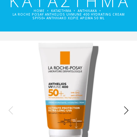
ΚΑΤΑΣΤΗΜΑ
HOME
ΚΑΤΑΣΤΗΜΑ
ΑΝΤΗΛΙΑΚΆ
LA ROCHE POSAY ANTHELIOS UVMUNE 400 HYDRATING CREAM
SPF50+ ΑΝΤΗΛΙΑΚΟ ΧΩΡΙΣ ΑΡΩΜΑ 50 ML