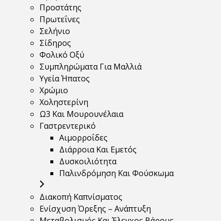
Προστάτης
Πρωτεΐνες
Σελήνιο
Σίδηρος
Φολικό Οξύ
Συμπληρώματα Για Μαλλιά
Υγεία Ήπατος
Χρώμιο
Χοληστερίνη
Ω3 Και Μουρουνέλαια
Γαστρεντερικό
Αιμορροΐδες
Διάρροια Και Εμετός
Δυσκοιλιότητα
Παλινδρόμηση Και Φούσκωμα
Διακοπή Καπνίσματος
Ενίσχυση Όρεξης – Ανάπτυξη
Μεταβολισμός Και Έλεγχος Βάρους