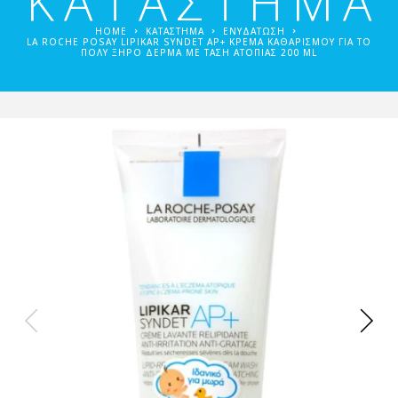
ΚΑΤΑΣΤΗΜΑ
HOME
ΚΑΤΑΣΤΗΜΑ
ΕΝΥΔΆΤΩΣΗ
LA ROCHE POSAY LIPIKAR SYNDET AP+ ΚΡΈΜΑ ΚΑΘΑΡΙΣΜΟΎ ΓΙΑ ΤΟ
ΠΟΛΎ ΞΗΡΌ ΔΈΡΜΑ ΜΕ ΤΆΣΗ ΑΤΟΠΊΑΣ 200 ML