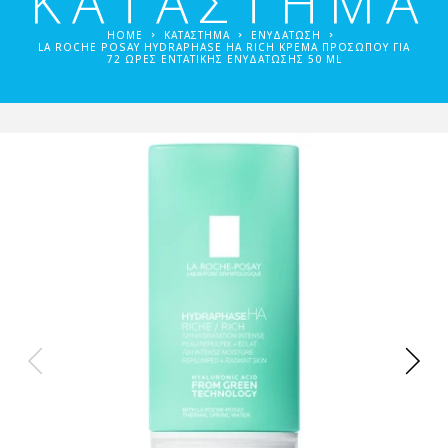
ΚΑΤΑΣΤΗΜΑ
HOME
ΚΑΤΑΣΤΗΜΑ
ΕΝΥΔΆΤΩΣΗ
LA ROCHE POSAY HYDRAPHASE HA RICH ΚΡΈΜΑ ΠΡΟΣΏΠΟΥ ΓΙΑ
72 ΏΡΕΣ ΕΝΤΑΤΙΚΉΣ ΕΝΥΔΆΤΩΣΗΣ 50 ML