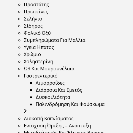
Προστάτης
Πρωτεΐνες
Σελήνιο
Σίδηρος
Φολικό Οξύ
Συμπληρώματα Για Μαλλιά
Υγεία Ήπατος
Χρώμιο
Χοληστερίνη
Ω3 Και Μουρουνέλαια
Γαστρεντερικό
Αιμορροΐδες
Διάρροια Και Εμετός
Δυσκοιλιότητα
Παλινδρόμηση Και Φούσκωμα
Διακοπή Καπνίσματος
Ενίσχυση Όρεξης – Ανάπτυξη
Μεταβολισμός Και Έλεγχος Βάρους