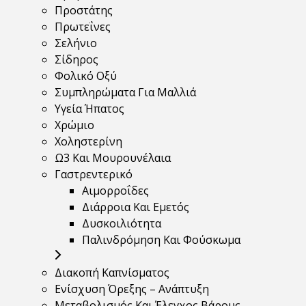
Προστάτης
Πρωτεΐνες
Σελήνιο
Σίδηρος
Φολικό Οξύ
Συμπληρώματα Για Μαλλιά
Υγεία Ήπατος
Χρώμιο
Χοληστερίνη
Ω3 Και Μουρουνέλαια
Γαστρεντερικό
Αιμορροΐδες
Διάρροια Και Εμετός
Δυσκοιλιότητα
Παλινδρόμηση Και Φούσκωμα
Διακοπή Καπνίσματος
Ενίσχυση Όρεξης – Ανάπτυξη
Μεταβολισμός Και Έλεγχος Βάρους