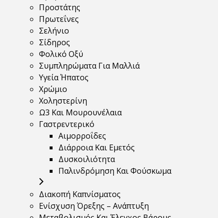
Προστάτης
Πρωτεΐνες
Σελήνιο
Σίδηρος
Φολικό Οξύ
Συμπληρώματα Για Μαλλιά
Υγεία Ήπατος
Χρώμιο
Χοληστερίνη
Ω3 Και Μουρουνέλαια
Γαστρεντερικό
Αιμορροΐδες
Διάρροια Και Εμετός
Δυσκοιλιότητα
Παλινδρόμηση Και Φούσκωμα
Διακοπή Καπνίσματος
Ενίσχυση Όρεξης – Ανάπτυξη
Μεταβολισμός Και Έλεγχος Βάρους