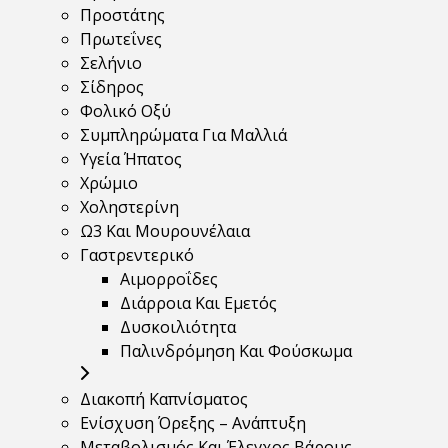
Προστάτης
Πρωτεΐνες
Σελήνιο
Σίδηρος
Φολικό Οξύ
Συμπληρώματα Για Μαλλιά
Υγεία Ήπατος
Χρώμιο
Χοληστερίνη
Ω3 Και Μουρουνέλαια
Γαστρεντερικό
Αιμορροΐδες
Διάρροια Και Εμετός
Δυσκοιλιότητα
Παλινδρόμηση Και Φούσκωμα
Διακοπή Καπνίσματος
Ενίσχυση Όρεξης – Ανάπτυξη
Μεταβολισμός Και Έλεγχος Βάρους