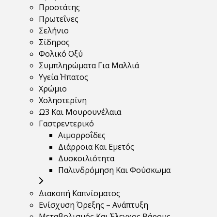
Προστάτης
Πρωτεΐνες
Σελήνιο
Σίδηρος
Φολικό Οξύ
Συμπληρώματα Για Μαλλιά
Υγεία Ήπατος
Χρώμιο
Χοληστερίνη
Ω3 Και Μουρουνέλαια
Γαστρεντερικό
Αιμορροΐδες
Διάρροια Και Εμετός
Δυσκοιλιότητα
Παλινδρόμηση Και Φούσκωμα
Διακοπή Καπνίσματος
Ενίσχυση Όρεξης – Ανάπτυξη
Μεταβολισμός Και Έλεγχος Βάρους