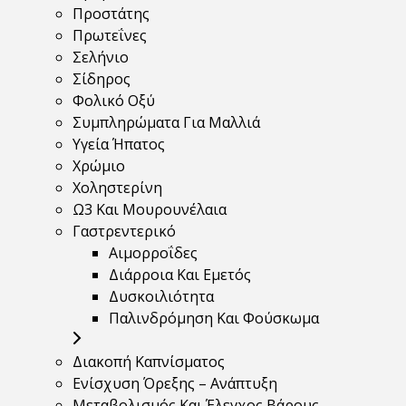
Προστάτης
Πρωτεΐνες
Σελήνιο
Σίδηρος
Φολικό Οξύ
Συμπληρώματα Για Μαλλιά
Υγεία Ήπατος
Χρώμιο
Χοληστερίνη
Ω3 Και Μουρουνέλαια
Γαστρεντερικό
Αιμορροΐδες
Διάρροια Και Εμετός
Δυσκοιλιότητα
Παλινδρόμηση Και Φούσκωμα
Διακοπή Καπνίσματος
Ενίσχυση Όρεξης – Ανάπτυξη
Μεταβολισμός Και Έλεγχος Βάρους