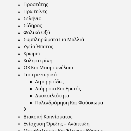
Προστάτης
Πρωτεΐνες
Σελήνιο
Σίδηρος
Φολικό Οξύ
Συμπληρώματα Για Μαλλιά
Υγεία Ήπατος
Χρώμιο
Χοληστερίνη
Ω3 Και Μουρουνέλαια
Γαστρεντερικό
Αιμορροΐδες
Διάρροια Και Εμετός
Δυσκοιλιότητα
Παλινδρόμηση Και Φούσκωμα
Διακοπή Καπνίσματος
Ενίσχυση Όρεξης – Ανάπτυξη
Μεταβολισμός Και Έλεγχος Βάρους